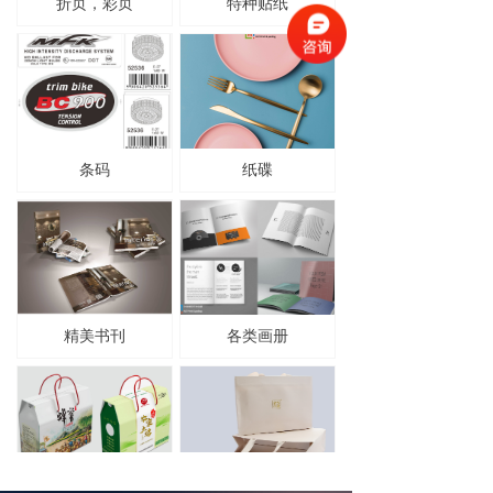
折页，彩页
特种贴纸
条码
纸碟
精美书刊
各类画册