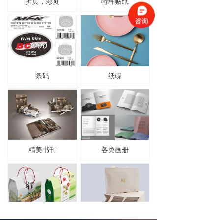
折页，彩页
特种贴纸
条码
纸碟
精美书刊
各类画册